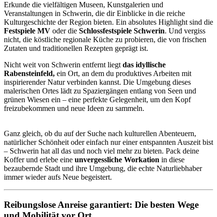
Erkunde die vielfältigen Museen, Kunstgalerien und
Veranstaltungen in Schwerin, die dir Einblicke in die reiche
Kulturgeschichte der Region bieten. Ein absolutes Highlight sind die
Festspiele MV
oder die
Schlossfestspiele Schwerin
. Und vergiss
nicht, die köstliche regionale Küche zu probieren, die von frischen
Zutaten und traditionellen Rezepten geprägt ist.
Nicht weit von Schwerin entfernt liegt
das idyllische
Rabensteinfeld,
ein Ort, an dem du produktives Arbeiten mit
inspirierender Natur verbinden kannst. Die Umgebung dieses
malerischen Ortes lädt zu Spaziergängen entlang von Seen und
grünen Wiesen ein – eine perfekte Gelegenheit, um den Kopf
freizubekommen und neue Ideen zu sammeln.
Ganz gleich, ob du auf der Suche nach kulturellen Abenteuern,
natürlicher Schönheit oder einfach nur einer entspannten Auszeit bist
– Schwerin hat all das und noch viel mehr zu bieten. Pack deine
Koffer und erlebe eine
unvergessliche Workation
in diese
bezaubernde Stadt und ihre Umgebung, die echte Naturliebhaber
immer wieder aufs Neue begeistert.
Reibungslose Anreise garantiert: Die besten Wege
und Mobilität vor Ort