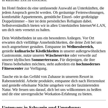
Im Hotel findest du eine umfassende Auswahl an Unterkünften, die
jedem Anspruch gerecht werden. Ob geräumige Ferienwohnungen,
komfortable Appartements, gemütliche Einzel- oder großzügige
Doppelzimmer – hier ist dein persönliches Refugium dabei.
Selbstverständlich bieten wir in allen Unterkünften Internet/W-LAN,
um dich stets vernetzt zu halten.
Dein Wohlbefinden ist uns ein besonderes Anliegen. Vor Ort
erwarten dich vielfältige Annehmlichkeiten, die deine Zeit bei uns
noch angenehmer gestalten. Entspanne im
Wellnessbereich,
genieße
kulinarische Köstlichkeiten
in unserer außergewöhnlichen
Gastronomie, nutze unseren
Wäscheservice
oder verweile auf
unserer idyllischen
Sommerterrasse.
Für diejenigen, die ihre
Fitness beibehalten möchten, steht außerdem ein
hochmodernes
Fitnesscenter
zur Verfügung.
Tauche ein in das Gefühl von Zuhause in unserem Resort in
Rabensteinfeld. Arbeite produktiv, entspanne dich nach Herzenslust
und genieße erholsame Nächte umgeben von der faszinierenden
Natur. Wir freuen uns darauf, dich bei uns willkommen zu heißen
und dir eine unvergessliche Workation-Erfahrung zu bieten.
Unterwegs in Schwerin und Umgebung: