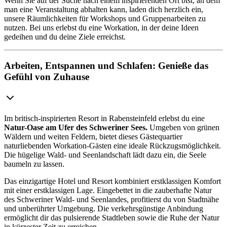
Wenn Sie auf der Suche nach einem inspirierenden Ort bist, an dem
man eine Veranstaltung abhalten kann, laden dich herzlich ein,
unsere Räumlichkeiten für Workshops und Gruppenarbeiten zu
nutzen. Bei uns erlebst du eine Workation, in der deine Ideen
gedeihen und du deine Ziele erreichst.
Arbeiten, Entspannen und Schlafen: Genieße das
Gefühl von Zuhause
Im britisch-inspirierten Resort in Rabensteinfeld erlebst du eine
Natur-Oase am Ufer des Schweriner Sees.
Umgeben von grünen
Wäldern und weiten Feldern, bietet dieses Gästequartier
naturliebenden Workation-Gästen eine ideale Rückzugsmöglichkeit.
Die hügelige Wald- und Seenlandschaft lädt dazu ein, die Seele
baumeln zu lassen.
Das einzigartige Hotel und Resort kombiniert erstklassigen Komfort
mit einer erstklassigen Lage. Eingebettet in die zauberhafte Natur
des Schweriner Wald- und Seenlandes, profitierst du von Stadtnähe
und unberührter Umgebung. Die verkehrsgünstige Anbindung
ermöglicht dir das pulsierende Stadtleben sowie die Ruhe der Natur
in kürzester Zeit zu erreichen.